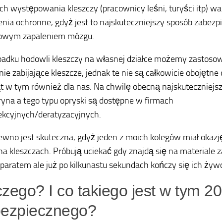
ch występowania kleszczy (pracownicy leśni, turyści itp) w
enia ochronne, gdyż jest to najskuteczniejszy sposób zabezpi
zowym zapaleniem mózgu.
adku hodowli kleszczy na własnej działce możemy zastosow
nie zabijające kleszcze, jednak te nie są całkowicie obojętne
t w tym również dla nas. Na chwilę obecną najskuteczniejs
yna a tego typu opryski są dostępne w firmach
kcyjnych/deratyzacyjnych.
ewno jest skuteczna, gdyż jeden z moich kolegów miał okazj
na kleszczach. Próbują uciekać gdy znajdą się na materia
paratem ale już po kilkunastu sekundach kończy się ich żywo
zego? I co takiego jest w tym 2
bezpiecznego?