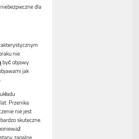
 niebezpieczne dla
arakterystycznym
braku nie
gą być objawy
 objawami jak
.
 układu
at. Przenika
zenie nie jest
 bardzo skuteczne.
 ponieważ
 stany zapalne