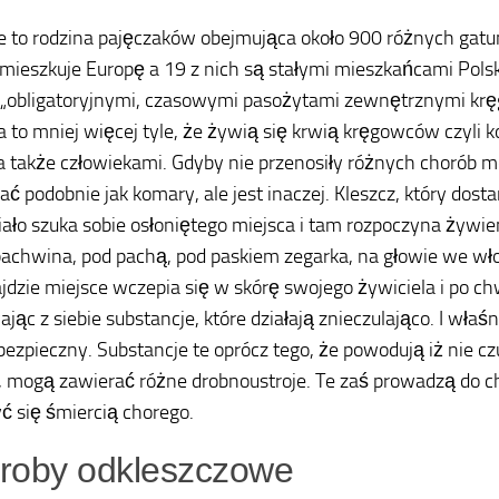
e to rodzina pajęczaków obejmująca około 900 różnych gatu
amieszkuje Europę a 19 z nich są stałymi mieszkańcami Polsk
 „obligatoryjnymi, czasowymi pasożytami zewnętrznymi kr
 to mniej więcej tyle, że żywią się krwią kręgowców czyli k
a także człowiekami. Gdyby nie przenosiły różnych chorób m
ać podobnie jak komary, ale jest inaczej. Kleszcz, który dosta
iało szuka sobie osłoniętego miejsca i tam rozpoczyna żywi
pachwina, pod pachą, pod paskiem zegarka, na głowie we wło
jdzie miejsce wczepia się w skórę swojego żywiciela i po chw
jąc z siebie substancje, które działają znieczulająco. I wła
ebezpieczny. Substancje te oprócz tego, że powodują iż nie
, mogą zawierać różne drobnoustroje. Te zaś prowadzą do c
ć się śmiercią chorego.
roby odkleszczowe