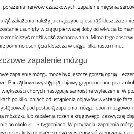
 porażenia nerwów czaszkowych, zapalenie mięśnia serco
knąć zakażenia należy jak najszybciej usunąć kleszcza z miej
 zostanie usunięty w ciągu pierwszej doby od wkłucia to ma
o zmniejszyć możliwość zachorowania. Mimo tego obserwu
ie pomimo usunięcia kleszcza w ciągu kilkunastu minut.
zczowe zapalenie mózgu
owe zapalenie mózgu może być jeszcze gorszą opcją. Leczen
e. Początkowo występują objawy grypopodobne przez okoł
u większości chorych następuje samoistne wyleczenie. W po
kach po kilku dniach od ustąpienia objawów występuje faza n
ystępować pod postacią zapalenia mózgu, opon mózgowo-
ia móżdżku lub zapalenia rdzenia kręgowego. Zazwyczaj ob
nie po około 2 – 3 tygodniach. W przypadku zapalenia mózgu
go przez kilka miesięcy mogą występować zaburzenia czuci