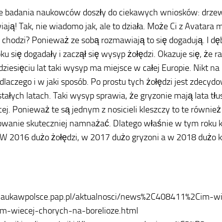
e badania naukowców doszły do ciekawych wniosków: drze
ją! Tak, nie wiadomo jak, ale to działa. Może Ci z Avatara mi
o chodzi? Ponieważ ze sobą rozmawiają to się dogadują. I d
ku się dogadały i zaczął się wysyp żołędzi. Okazuje się, że ra
udziesięciu lat taki wysyp ma miejsce w całej Europie. Nikt na
 dlaczego i w jaki sposób. Po prostu tych żołędzi jest zdecyd
tałych latach. Taki wysyp sprawia, że gryzonie mają lata tłus
cej. Ponieważ te są jednym z nosicieli kleszczy to te równie
wanie skuteczniej namnażać. Dlatego właśnie w tym roku k
 W 2016 dużo żołędzi, w 2017 dużo gryzoni a w 2018 dużo k
/naukawpolsce.pap.pl/aktualnosci/news%2C408411%2Cim-wi
ym-wiecej-chorych-na-borelioze.html