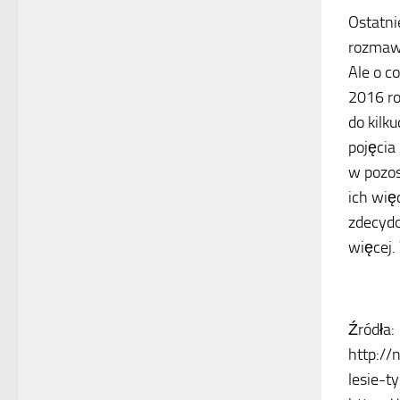
Ostatni
rozmawia
Ale o c
2016 ro
do kilk
pojęcia
w pozos
ich wię
zdecydo
więcej.
Źródła:
http:/
lesie-t