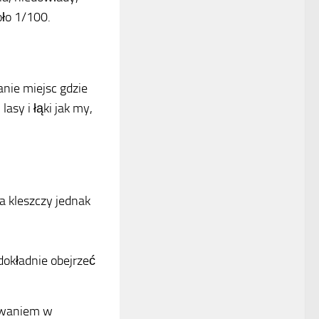
oło 1/100.
anie miejsc gdzie
asy i łąki jak my,
 kleszczy jednak
dokładnie obejrzeć
ywaniem w