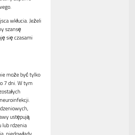
wego.
sca wkłucia. Jeżeli
my szansę
ję się czasami
ie może być tylko
o 7 dni. W tym
zostałych
euroinfekcji.
rdzeniowych,
jawy ustępują
 lub rdzenia
a, niedowłady,