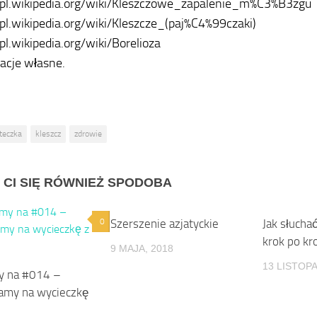
/pl.wikipedia.org/wiki/Kleszczowe_zapalenie_m%C3%B3zgu
/pl.wikipedia.org/wiki/Kleszcze_(paj%C4%99czaki)
/pl.wikipedia.org/wiki/Borelioza
macje własne.
teczka
kleszcz
zdrowie
 CI SIĘ RÓWNIEŻ SPODOBA
0
Szerszenie azjatyckie
0
Jak słucha
krok po kr
9 MAJA, 2018
13 LISTOPA
y na #014 –
amy na wycieczkę