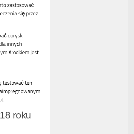
arto zastosować
eczenia się przez
ać opryski
 dla innych
zym środkiem jest
ę testować ten
le zaimpregnowanym
t.
018 roku