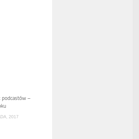
ć podcastów –
0
oku
DA, 2017