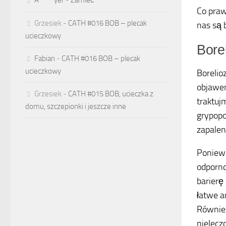
Co praw
Grzesiek
-
CATH #016 BOB – plecak
nas są 
ucieczkowy
Bore
Fabian
-
CATH #016 BOB – plecak
ucieczkowy
Borelio
objawem
Grzesiek
-
CATH #015 BOB, ucieczka z
traktuj
domu, szczepionki i jeszcze inne
grypopo
zapalen
Poniewa
odporno
barierę
łatwe a
Również
nielecz