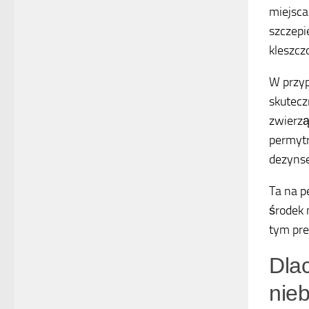
miejsca
szczepi
kleszc
W przyp
skutecz
zwierzą
permytr
dezynse
Ta na p
środek 
tym pre
Dlac
nie