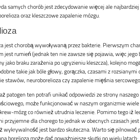
da samych chorób jest zdecydowanie więcej ale najbardziej
borelioza oraz kleszczowe zapalenie mózgu.
lioza
za jest chorobą wywoływaną przez bakterie. Pierwszym ch
 jest rumień (jednak ten nie zawsze się pojawia, więc jego 
my jako braku zarażenia po ugryzieniu kleszcza), kolejno mo
dobne takie jak bóle głowy, gorączka, czasami z rozsianymi
ie stawów, neuroborelioza czy zapalenie mięśnia sercowego
ż patogen ten potrafi unikać odpowiedzi ze strony naszego
ściowego, może funkcjonować w naszym organizmie wiele l
 krew-mózg co również utrudnia leczenie. Pomimo tego iż lec
ni przyjemne dla chorego to jednak w obecnych czasach jest
 wykrywalność jest bardzo skuteczna. Warto się pilnować
ona borelioza może dać poważniejsze skutki po wielu latach: