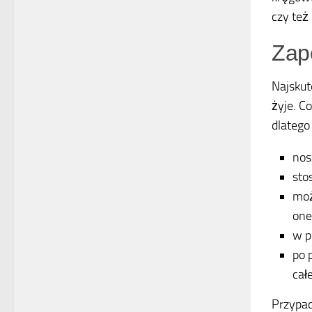
czy też
Zap
Najskut
żyje. Co
dlatego
nos
sto
moż
one
w p
po 
całe
Przypa