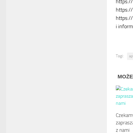
https:/
https:/
https:/
i infor
Tagi:
ap
MOŻE
Czekam
zaprasz
z nami