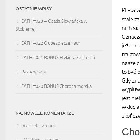
OSTATNIE WPISY
Kleszcz
stale z
CATH #023 – Osada Słowiańska w
nich są
Stobiernej
Oznacza
CATH #022 O ubezpieczeniach
jeżami 
traktow
CATH #021 BONUS Etykieta żeglarska
nasze c
to być 
Pasteryzacja
Gdy zna
CATH #020 BONUS Choroba morska
wypluwa
jest ni
wkłucia
NAJNOWSZE KOMENTARZE
skończy
Grzesiek
-
Zamieć
Cho
A*****yer
-
Zamieć