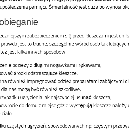
 upośledzenia pamięci. Śmiertelność jest duża bo wynosi ok
obieganie
eczniejszym zabezpieczeniem się przed kleszczami jest unik
 prawda jest to trudne, szczególnie wśród osób tak lubiących l
 też jest kilka innych sposobów:
zenie odzieży z długimi nogawkami i rękawami;
sować środki odstraszające kleszcze;
na również impregnować odzież preparatami zabójczymi dla
 dla nas mogą być również szkodliwe;
rzypadku ugryzienia jak najszybciej usunąć kleszcza;
powrocie do domu z miejsc gdzie występują kleszcze należy 
 ciało.
dku częstych ugryzień, spowodowanych np: częstym przeb