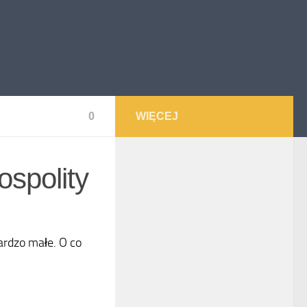
0
WIĘCEJ
ospolity
bardzo małe. O co