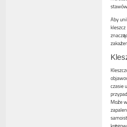
stawów,
Aby uni
kleszcz
znacząc
zakażen
Kles
Kleszcz
objawow
czasie 
przypad
Może w
zapalen
samoist
kręgowe