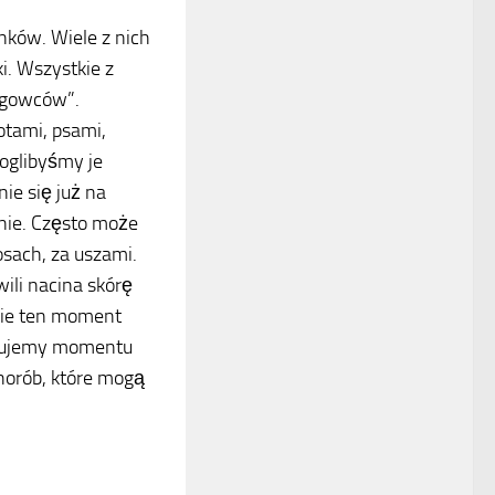
nków. Wiele z nich
i. Wszystkie z
ęgowców”.
otami, psami,
oglibyśmy je
nie się już na
enie. Często może
sach, za uszami.
ili nacina skórę
śnie ten moment
 czujemy momentu
horób, które mogą