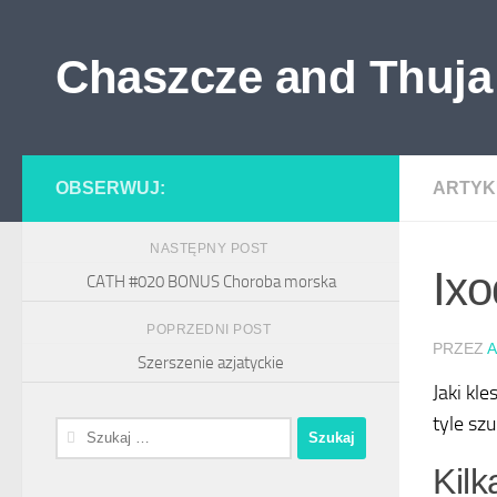
Skip to content
Chaszcze and Thuja
OBSERWUJ:
ARTYK
NASTĘPNY POST
Ixo
CATH #020 BONUS Choroba morska
POPRZEDNI POST
PRZEZ
A
Szerszenie azjatyckie
Jaki kl
tyle sz
Szukaj:
Kilk