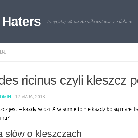
 Haters
Przygotuj się na złe póki jest jeszcze dobrze...
UŁ
des ricinus czyli kleszcz p
DMIN
·
12 MAJA, 2018
eszcz jest – każdy widzi. A w sumie to nie każdy bo są małe, 
umu?
a słów o kleszczach