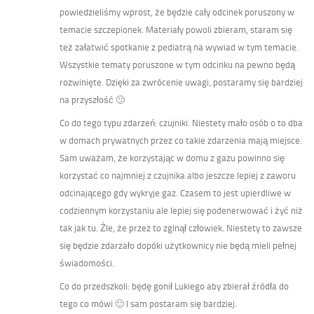
powiedzieliśmy wprost, że będzie cały odcinek poruszony w
temacie szczepionek. Materiały powoli zbieram, staram się
też załatwić spotkanie z pediatrą na wywiad w tym temacie.
Wszystkie tematy poruszone w tym odcinku na pewno będą
rozwinięte. Dzięki za zwrócenie uwagi, postaramy się bardziej
na przyszłość 🙂
Co do tego typu zdarzeń: czujniki. Niestety mało osób o to dba
w domach prywatnych przez co takie zdarzenia mają miejsce.
Sam uważam, że korzystając w domu z gazu powinno się
korzystać co najmniej z czujnika albo jeszcze lepiej z zaworu
odcinającego gdy wykryje gaz. Czasem to jest upierdliwe w
codziennym korzystaniu ale lepiej się podenerwować i żyć niż
tak jak tu. Źle, że przez to zginął człowiek. Niestety to zawsze
się będzie zdarzało dopóki użytkownicy nie będą mieli pełnej
świadomości.
Co do przedszkoli: będę gonił Lukiego aby zbierał źródła do
tego co mówi 🙂 I sam postaram się bardziej.