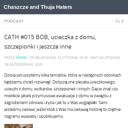
Chaszcze and Thuja Haters
Skip to content
PODCAST
2
CATH #015 BOB, ucieczka z domu,
szczepionki i jeszcze inne
PRZEZ
ADMIN
· OPUBLIKOWANE
25 STYCZNIA, 2018
· ZAKTUALIZOWANE
18 PAŹDZIERNIKA, 2020
Dzisiaj poruszyliśmy kilka tematów, które w następnych odcinkach
będziemy chcieli rozwinąć. Dotyczą one plecaka ucieczkowego,
ucieczki z domu, wulkanów, szczepionek i innych. Dajcie znać czy
mieliście jakieś przymusowe ewakuacje z domu w związku z
zagrożeniem zdrowia i życia i jak to u Was wyglądało. Sami
jesteśmy ciekawi, jeżeli ktoś z Was ma ciekawą historię to chętnie
nagramy wywiady i opublikujemy.