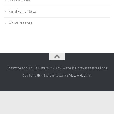
Kanał komentarzy
WordPress.org
Chaszcze and Thuja Haters © 2026. Wszelkie prawa zastrzeżone
Oparte na
- Zaprojektowany z
Motyw Hueman