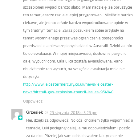
szczepionek wypadł bardzo słabo. Mam nadzieję, że poruszycie
ten temat jeszcze raz, ale lepiej przygotowani. Mieliście bardzo
ciekawe, ale jednocześnie bardzo wypośrodkowane opinie w
tym trudnym temacie. Zaraz poszukałem sobie artykuły na
temat wsomnianego przez was ograniczenia dostępności
przedszkoli dla nieszczepionych dzieci w Australii. Dzięki za info.
Co do ewakuacji. W mojej miejscowości, dosłownie parę ulic
dalej wybuchł dom. Cała ulica została ewakułowana. Rano
obudził mnie ten wybuch, na szczęście ewakuacja mnie nie
dotyczyła.
http://www.leicestermercury.co.uk/news/leicester-
news/birstall-gas-explosion-council-issues-954946
Odpowiedz
Grzesiek
29 stycznia, 2018 o 3:25 pm
Hej, dzięki za odpowiedź. No cóż, chciałem tylko wspomnieć o
temacie, Luki pociągnął dalej, ja mu odpowiedziałem i poszło
za daleko. Później jak sam odsłuchiwałem faktycznie nie