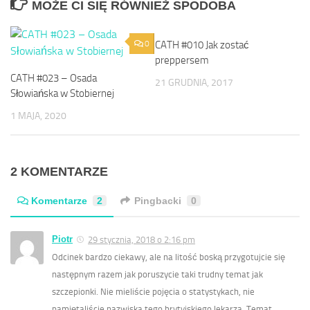
MOŻE CI SIĘ RÓWNIEŻ SPODOBA
0
CATH #010 Jak zostać
3
preppersem
CATH #023 – Osada
21 GRUDNIA, 2017
Słowiańska w Stobiernej
1 MAJA, 2020
2 KOMENTARZE
Komentarze
2
Pingbacki
0
Piotr
29 stycznia, 2018 o 2:16 pm
Odcinek bardzo ciekawy, ale na litość boską przygotujcie się
następnym razem jak poruszycie taki trudny temat jak
szczepionki. Nie mieliście pojęcia o statystykach, nie
pamiętaliście nazwiska tego brytyjskiego lekarza. Temat