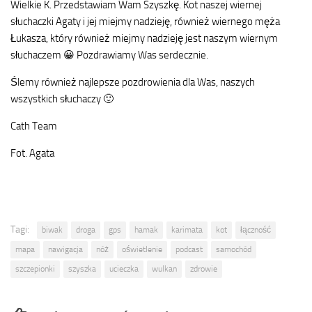
Wielkie K. Przedstawiam Wam Szyszkę. Kot naszej wiernej
słuchaczki Agaty i jej miejmy nadzieję, również wiernego męża
Łukasza, który również miejmy nadzieję jest naszym wiernym
słuchaczem 😀 Pozdrawiamy Was serdecznie.
Ślemy również najlepsze pozdrowienia dla Was, naszych
wszystkich słuchaczy 🙂
Cath Team
Fot. Agata
Tagi:
biwak
droga
gps
hamak
karimata
kot
łączność
mapa
nawigacja
nóż
oświetlenie
podcast
samochód
szczepionki
szyszka
ucieczka
wulkan
zdrowie