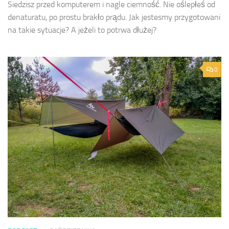
Siedzisz przed komputerem i nagle ciemność. Nie oślepłeś od
denaturatu, po prostu brakło prądu. Jak jestesmy przygotowani
na takie sytuacje? A jeżeli to potrwa dłużej?
0