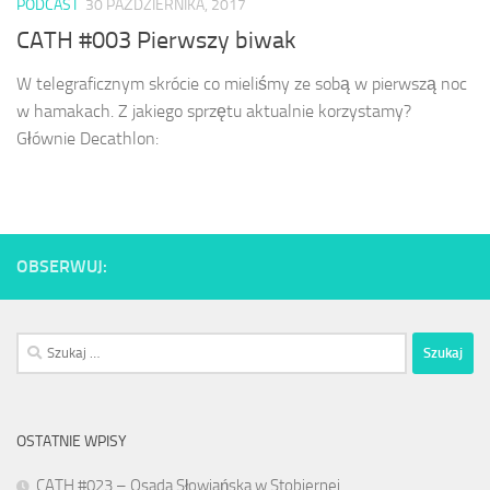
PODCAST
30 PAŹDZIERNIKA, 2017
CATH #003 Pierwszy biwak
W telegraficznym skrócie co mieliśmy ze sobą w pierwszą noc
w hamakach. Z jakiego sprzętu aktualnie korzystamy?
Głównie Decathlon:
OBSERWUJ:
Szukaj:
OSTATNIE WPISY
CATH #023 – Osada Słowiańska w Stobiernej