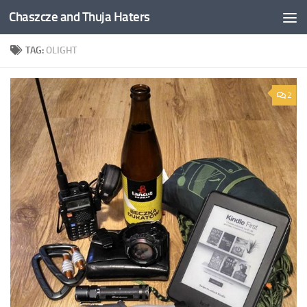
Chaszcze and Thuja Haters
Skip to content
TAG:
OLIGHT
2