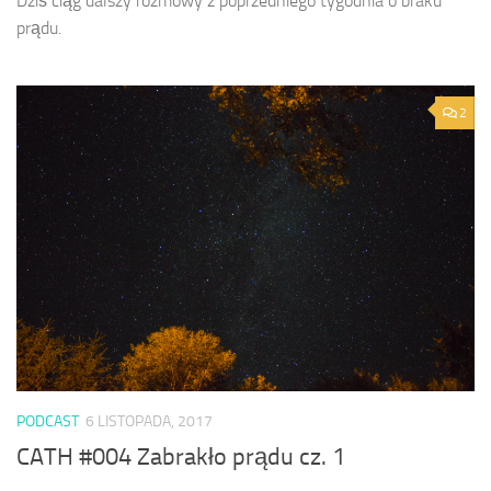
Dziś ciąg dalszy rozmowy z poprzedniego tygodnia o braku
prądu.
2
PODCAST
6 LISTOPADA, 2017
CATH #004 Zabrakło prądu cz. 1