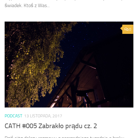
świadek. Ktoś z Was...
0
PODCAST
13 LISTOPADA, 2017
CATH #005 Zabrakło prądu cz. 2