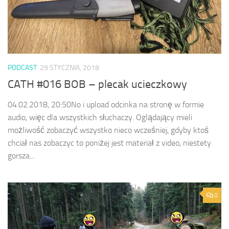
PODCAST
29 STYCZNIA, 2018
CATH #016 BOB – plecak ucieczkowy
04.02.2018, 20:50No i upload odcinka na stronę w formie
audio, więc dla wszystkich słuchaczy. Oglądający mieli
możliwość zobaczyć wszystko nieco wcześniej, gdyby ktoś
chciał nas zobaczyc to poniżej jest materiał z video, niestety
gorsza...
0