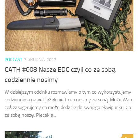
PODCAST
7 GRUDNIA, 2017
CATH #008 Nasze EDC czyli co ze sobą
codziennie nosimy
W dzisiejszym odcinku rozmawiamy o tym co wykorzystujemy
codziennie a nawet jeżeli nie to co nosimy ze sobą. Może Wam
coś zasugerujemy co może dodacie do swojego ekwipunku. Co
ze sobą noszę: Plecak a...