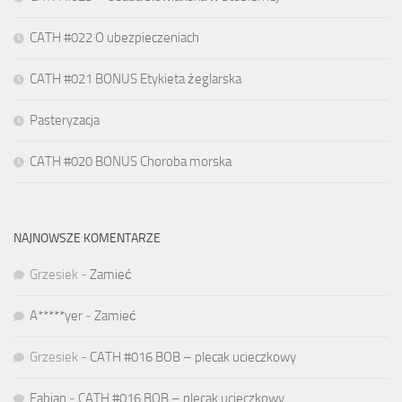
CATH #022 O ubezpieczeniach
CATH #021 BONUS Etykieta żeglarska
Pasteryzacja
CATH #020 BONUS Choroba morska
NAJNOWSZE KOMENTARZE
Grzesiek
-
Zamieć
A*****yer
-
Zamieć
Grzesiek
-
CATH #016 BOB – plecak ucieczkowy
Fabian
-
CATH #016 BOB – plecak ucieczkowy