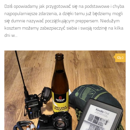
Dziś opowiadamy jak przygotować się na podstawowe i chyba
najpopularniejsze zdarzenia, a dzięki temu już będziemy mogli
się dumnie nazywać początkującym preppersem. Niedużym
kosztem możemy zabezpieczyć siebie i swoją rodzinę na kilka
dni w...
0