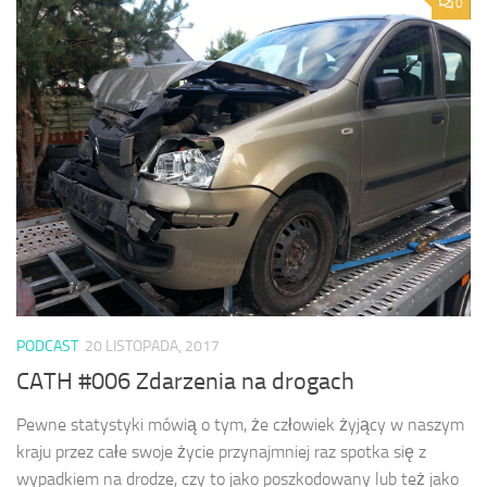
0
PODCAST
20 LISTOPADA, 2017
CATH #006 Zdarzenia na drogach
Pewne statystyki mówią o tym, że człowiek żyjący w naszym
kraju przez całe swoje życie przynajmniej raz spotka się z
wypadkiem na drodze, czy to jako poszkodowany lub też jako