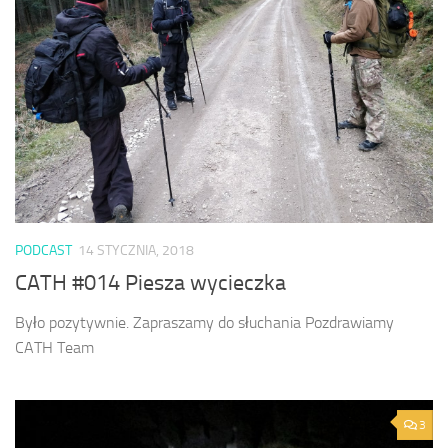
PODCAST
14 STYCZNIA, 2018
CATH #014 Piesza wycieczka
Było pozytywnie. Zapraszamy do słuchania Pozdrawiamy
CATH Team
3