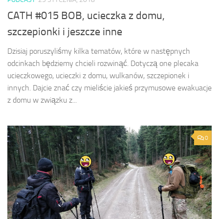
CATH #015 BOB, ucieczka z domu,
szczepionki i jeszcze inne
Dzisiaj poruszyliśmy kilka tematów, które w następnych
odcinkach będziemy chcieli rozwinąć. Dotyczą one plecaka
ucieczkowego, ucieczki z domu, wulkanów, szczepionek i
innych. Dajcie znać czy mieliście jakieś przymusowe ewakuacje
z domu w związku z...
0