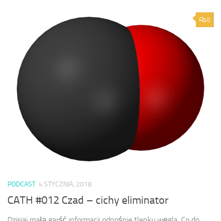
0
PODCAST
4 STYCZNIA, 2018
CATH #012 Czad – cichy eliminator
Dzisiaj małą garść informacji odnośnie tlenku węgla. Co do