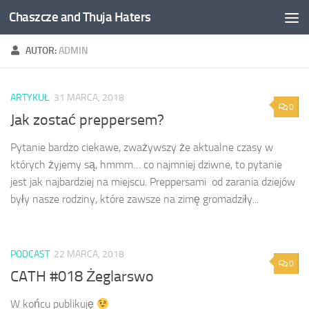
Chaszcze and Thuja Haters
Skip to content
AUTOR:
ADMIN
ARTYKUŁ
31 MARCA, 2018
0
Jak zostać preppersem?
Pytanie bardzo ciekawe, zważywszy że aktualne czasy w
których żyjemy są, hmmm… co najmniej dziwne, to pytanie
jest jak najbardziej na miejscu. Preppersami od zarania dziejów
były nasze rodziny, które zawsze na zimę gromadziły...
PODCAST
22 MARCA, 2018
0
CATH #018 Żeglarswo
W końcu publikuję