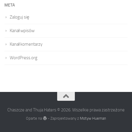
META
Zaloguj się
Kanał wpisów
Kanał komentarzy
WordPress.org
Chaszcze and Thuja Haters © 2026. Wszelkie prawa zastrzeżone
Oparte na
- Zaprojektowany z
Motyw Hueman