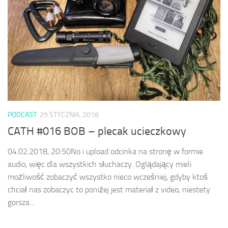
PODCAST
29 STYCZNIA, 2018
CATH #016 BOB – plecak ucieczkowy
04.02.2018, 20:50No i upload odcinka na stronę w formie
audio, więc dla wszystkich słuchaczy. Oglądający mieli
możliwość zobaczyć wszystko nieco wcześniej, gdyby ktoś
chciał nas zobaczyc to poniżej jest materiał z video, niestety
gorsza...