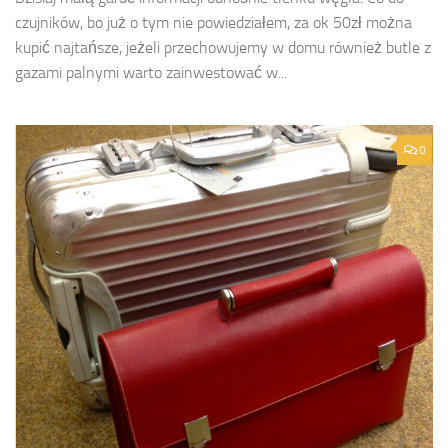
czujników, bo już o tym nie powiedziałem, za ok 50zł można
kupić najtańsze, jeżeli przechowujemy w domu również butle z
gazami palnymi warto zainwestować w...
0