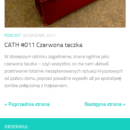
PODCAST
28 GRUDNIA, 2017
CATH #011 Czerwona teczka
W dzisiejszym odcinku zagadnienie, znane ogólnie jako
czerwona teczka – czyli wszystko, co ma nam ułatwić
przetrwanie totalnie niezaplanowanych sytuacji kryzysowych
od pożaru domu, poprzez poważne wypadki aż po apokalipsę
zombie połączonej z trzęsieniem...
« Poprzednia strona
Następna strona »
OBSERWUJ: