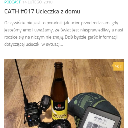
PODCAST
14 LUTEGO, 2018
CATH #017 Ucieczka z domu
Oczywiście nie jest to poradnik jak uciec przed rodzicami gdy
jesteśmy emo i uważamy, że świat jest niesprawiedliwy a nasi
rodzice się na niczym nie znają. Dziś będzie garść informacji
dotyczącej ucieczki w sytuacji...
2