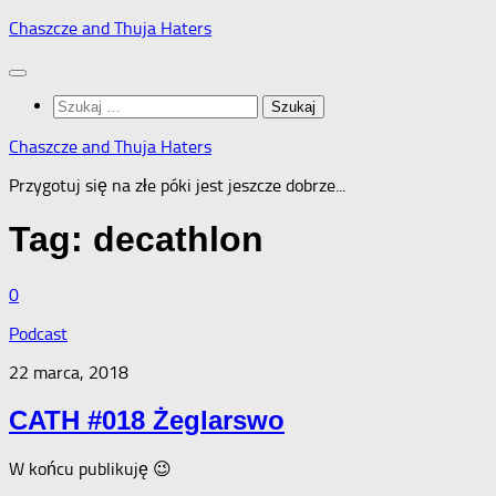
Skip
Chaszcze and Thuja Haters
to
content
Szukaj:
Chaszcze and Thuja Haters
Przygotuj się na złe póki jest jeszcze dobrze...
Tag:
decathlon
0
Podcast
22 marca, 2018
CATH #018 Żeglarswo
W końcu publikuję 😉