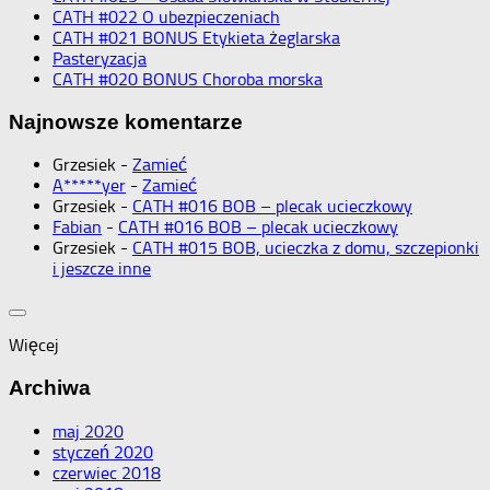
CATH #022 O ubezpieczeniach
CATH #021 BONUS Etykieta żeglarska
Pasteryzacja
CATH #020 BONUS Choroba morska
Najnowsze komentarze
Grzesiek
-
Zamieć
A*****yer
-
Zamieć
Grzesiek
-
CATH #016 BOB – plecak ucieczkowy
Fabian
-
CATH #016 BOB – plecak ucieczkowy
Grzesiek
-
CATH #015 BOB, ucieczka z domu, szczepionki
i jeszcze inne
Więcej
Archiwa
maj 2020
styczeń 2020
czerwiec 2018