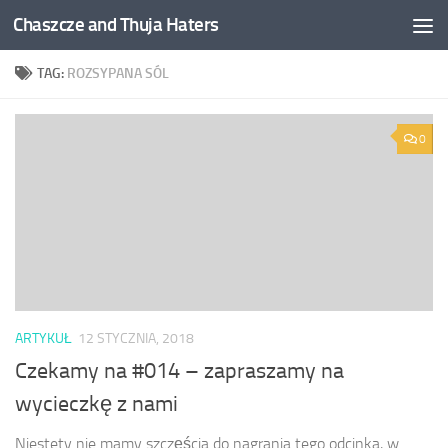
Chaszcze and Thuja Haters
Skip to content
TAG:
ROZSYPANA SÓL
0
ARTYKUŁ
12 STYCZNIA, 2018
Czekamy na #014 – zapraszamy na
wycieczkę z nami
Niestety nie mamy szczęścia do nagrania tego odcinka, w