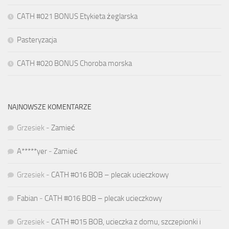
CATH #021 BONUS Etykieta żeglarska
Pasteryzacja
CATH #020 BONUS Choroba morska
NAJNOWSZE KOMENTARZE
Grzesiek
-
Zamieć
A*****yer
-
Zamieć
Grzesiek
-
CATH #016 BOB – plecak ucieczkowy
Fabian
-
CATH #016 BOB – plecak ucieczkowy
Grzesiek
-
CATH #015 BOB, ucieczka z domu, szczepionki i