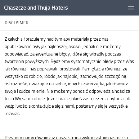
Chaszcze and Thuja Haters
Skip to content
DISCLAIMER
Z całych sił pracujemy nad tym aby materiały przez nas
opublikowane były jak najlepszej jakości, jednak nie możemy
odpowiadać, za ewentualne błędy, które się wkradły podczas
tworzenia powyższych. Będziemy systematycznie błędy przez Was
jak również i nas poprawiali i prostowali. Pamiętajcie również, że
wszystko co robicie, róbcie jak najlepiej, zachowujcie szczególną
ostrożność, uważajcie na siebie, innych i zwierzątka, jak również
swoje i cudze mienie. Nie możemy ponosić odpowiedzialności za
to co Wy sami robicie. Jeżeli macie jakieś zastrzeżenia, pytania lub
wątpliwości skontaktujcie się z nami, postaramy się je wszystkie
rozwiać.
Przypominamy również iż nasza strona wykorzystuje ciasteczka.