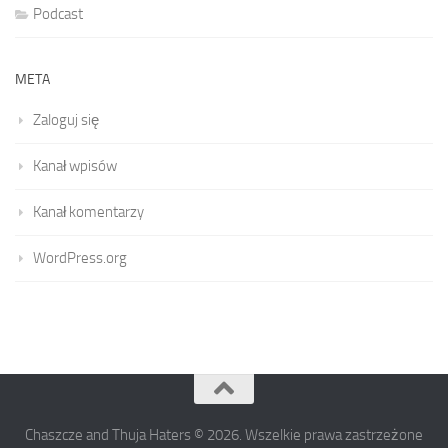
Podcast
META
Zaloguj się
Kanał wpisów
Kanał komentarzy
WordPress.org
Chaszcze and Thuja Haters © 2026. Wszelkie prawa zastrzeżone